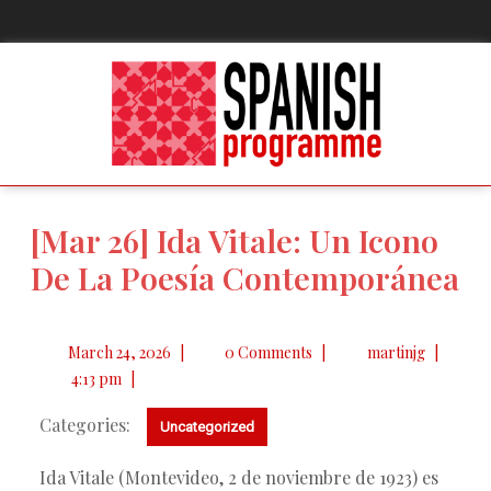
[Mar 26] Ida Vitale: Un Icono
De La Poesía Contemporánea
March 24, 2026
|
0 Comments
|
martinjg
|
4:13 pm
|
Categories:
Uncategorized
Ida Vitale (Montevideo, 2 de noviembre de 1923) es